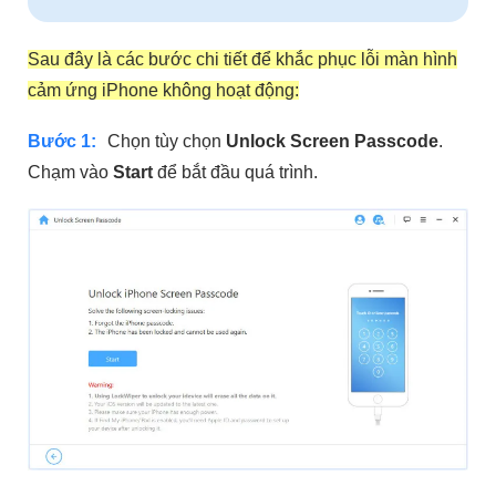
Sau đây là các bước chi tiết để khắc phục lỗi màn hình
cảm ứng iPhone không hoạt động:
Bước 1:
Chọn tùy chọn
Unlock Screen Passcode
.
Chạm vào
Start
để bắt đầu quá trình.