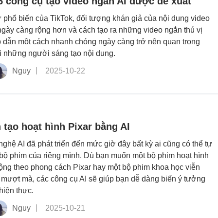
 công cụ tạo video ngắn AI được đề xuất
 phổ biến của TikTok, đối tượng khán giả của nội dung video
gày càng rộng hơn và cách tạo ra những video ngắn thú vị
 dẫn một cách nhanh chóng ngày càng trở nên quan trọng
i những người sáng tạo nội dung.
Nguy
2025-10-22
 tạo hoạt hình Pixar bằng AI
ghệ AI đã phát triển đến mức giờ đây bất kỳ ai cũng có thể tự
 bộ phim của riêng mình. Dù bạn muốn một bộ phim hoạt hình
ng theo phong cách Pixar hay một bộ phim khoa học viễn
mượt mà, các công cụ AI sẽ giúp bạn dễ dàng biến ý tưởng
hiện thực.
Nguy
2025-10-21