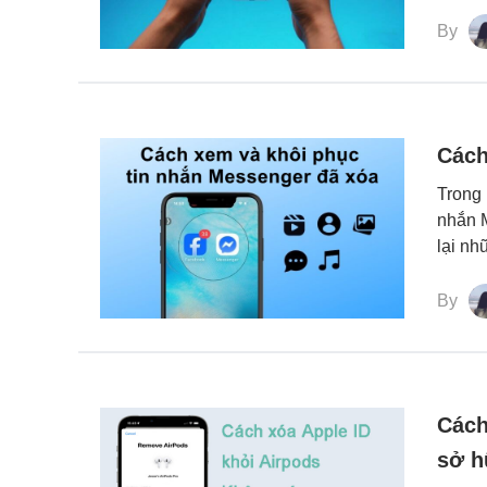
By
Cách
Trong 
nhắn M
lại nh
By
Cách
sở h