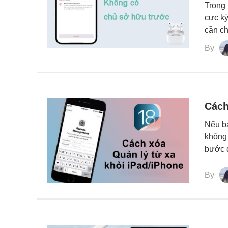
Trong 
cực kỳ
cần ch
By
Cách
Nếu bạ
không 
bước đ
By