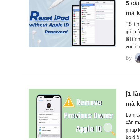
5 cá
mà k
Tôi ti
gốc c
tắt tì
vui lò
By
[1 l
mà k
Làm c
cần m
pháp k
bỏ điề