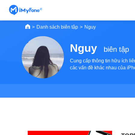
>
Danh sách biên tập
>
Nguy
Nguy
biên tập
Cung cấp thông tin hữu ích liê
các vấn đề khác nhau của iPh