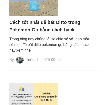
Thay đổi vị trí GPS
Gương màn hình
Cách tốt nhất để bắt Ditto trong
Pokémon Go bằng cách hack
Phục hồi dữ liệu
Trong blog này chúng tôi sẽ chia sẻ với bạn một
Truyền dữ liệu di động
số mẹo để bắt ditto pokemon go bằng cách hack,
hãy xem nhé !
Khắc phục sự cố iPhone
By
Triệu
2025-09-25
Mở khóa iPhone
Chuyển văn bản thành video