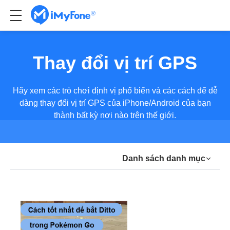
Thay đổi vị trí GPS
Hãy xem các trò chơi định vị phổ biến và các cách để dễ
dàng thay đổi vị trí GPS của iPhone/Android của bạn
thành bất kỳ nơi nào trên thế giới.
Danh sách danh mục
Bài báo mới nhất
Công cụ thay đổi giọng nói
Âm thanh máy phát điện