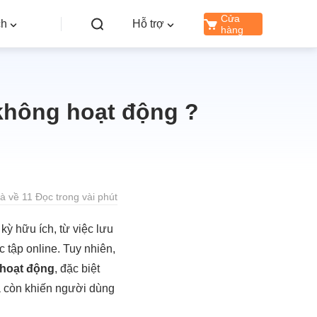
Cửa
ch
Hỗ trợ
hàng
không hoạt động ?
là về 11 Đọc trong vài phút
kỳ hữu ích, từ việc lưu
 tập online. Tuy nhiên,
 hoạt động
, đặc biệt
à còn khiến người dùng