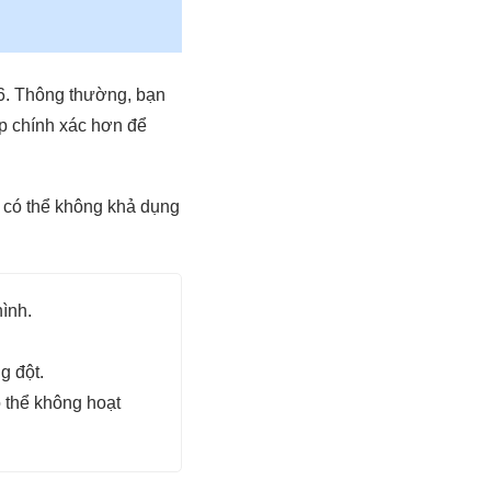
26. Thông thường, bạn
úp chính xác hơn để
h có thể không khả dụng
ình.
g đột.
 thể không hoạt