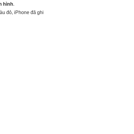
n hình
.
àu đỏ, iPhone đã ghi