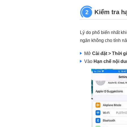
Kiểm tra h
2
Lý do phổ biến nhất kh
ngăn không cho tính nă
Mở
Cài đặt > Thời 
Vào
Hạn chế nội d