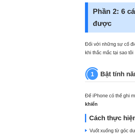
Phần 2: 6 c
được
Đối với những sự cố đi
khi thắc mắc tại sao tô
Bật tính n
1
Để iPhone có thể ghi m
khiển
Cách thực hiệ
Vuốt xuống từ góc dư