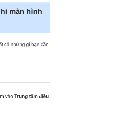
ghi màn hình
ất cả những gì bạn cần
hêm vào
Trung tâm điều