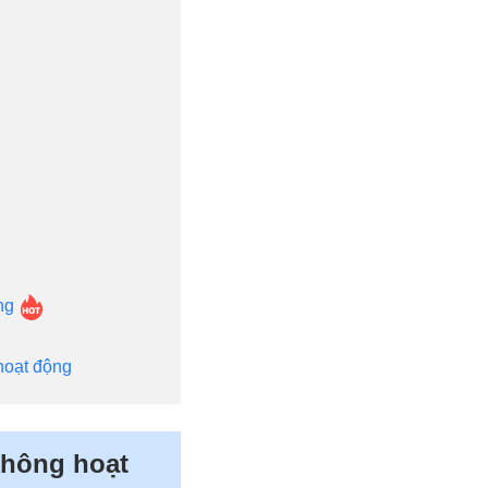
ộng
hoạt động
không hoạt