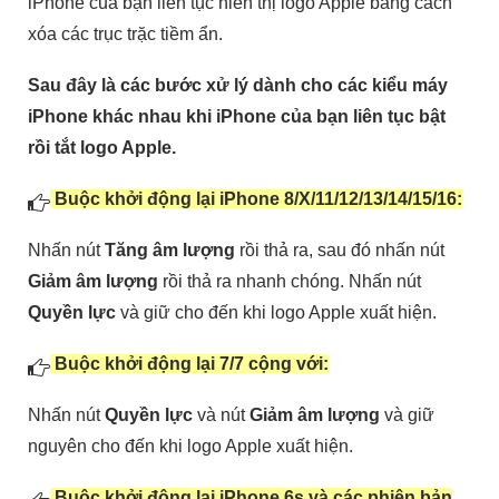
iPhone của bạn liên tục hiển thị logo Apple bằng cách
xóa các trục trặc tiềm ẩn.
Sau đây là các bước xử lý dành cho các kiểu máy
iPhone khác nhau khi iPhone của bạn liên tục bật
rồi tắt logo Apple.
Buộc khởi động lại iPhone 8/X/11/12/13/14/15/16:
Nhấn nút
Tăng âm lượng
rồi thả ra, sau đó nhấn nút
Giảm âm lượng
rồi thả ra nhanh chóng. Nhấn nút
Quyền lực
và giữ cho đến khi logo Apple xuất hiện.
Buộc khởi động lại 7/7 cộng với:
Nhấn nút
Quyền lực
và nút
Giảm âm lượng
và giữ
nguyên cho đến khi logo Apple xuất hiện.
Buộc khởi động lại iPhone 6s và các phiên bản