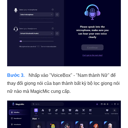
Bước 3.
Nhấp vào "VoiceBox" - "Nam thành Nữ" để
thay đổi giọng nói của bạn thành bất kỳ bộ lọc giọng nói
nữ nào mà MagicMic cung cấp.